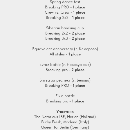
Spring dance fest
Breaking PRO -
1 place
Crew vs. Crew -
1
place
Breaking 2х2 -
1
place
Siberian breaking cup
Breaking 2х2 -
2
place
Breaking 3х3 -
2
place
Equvivalent anniversary (г. Кемерово)
All styles -
1 place
Evraz battle (г. Новокузнецк)
Breaking pro -
2 place
Битва за респект (г. Белово)
Breaking PRO -
1 place
Elkin battle
Breaking pro -
1 place
Участник
The Notorious IBE, Herlen (Holland)
Funky Fresh, Modena (Italy)
Queen 16, Berlin (Germany)