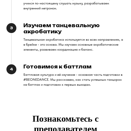
учимся по-настоящему слушать музыку, разрабатываем
внутренний метроном.
Изучаем танцевальную
3
акробатику
Танцевальная акробатика используется во всех направлениях, а
в брейке - это основа. Мы изучаем основные акробатические
элементы, развиваем координацию и баланс.
Готовимся к баттлам
4
Баттловая культура и её изучение - основная часть подготовки в
#BEONEDANCE. Мы расскажем, как стать успешным танцором
на баттлах и подготовим к первым выходам.
Познакомьтесь с
преподавателем