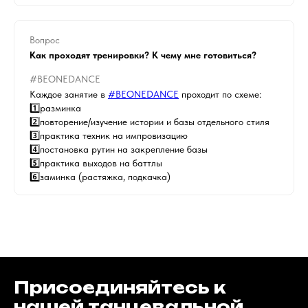
Вопрос
Как проходят тренировки? К чему мне готовиться?
#BEONEDANCE
Каждое занятие в
#BEONEDANCE
проходит по схеме:
1️⃣разминка
2️⃣повторение/изучение истории и базы отдельного стиля
3️⃣практика техник на импровизацию
4️⃣постановка рутин на закрепление базы
5️⃣практика выходов на баттлы
6️⃣заминка (растяжка, подкачка)
Присоединяйтесь к
нашей танцевальной