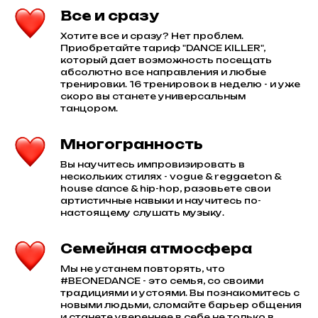
Все и сразу
Хотите все и сразу? Нет проблем.
Приобретайте тариф "DANCE KILLER",
который дает возможность посещать
абсолютно все направления и любые
тренировки. 16 тренировок в неделю - и уже
скоро вы станете универсальным
танцором.
Многогранность
Вы научитесь импровизировать в
нескольких стилях - vogue & reggaeton &
house dance & hip-hop, разовьете свои
артистичные навыки и научитесь по-
настоящему слушать музыку.
Семейная атмосфера
Мы не устанем повторять, что
#BEONEDANCE - это семья, со своими
традициями и устоями. Вы познакомитесь с
новыми людьми, сломайте барьер общения
и станете увереннее в себе не только в