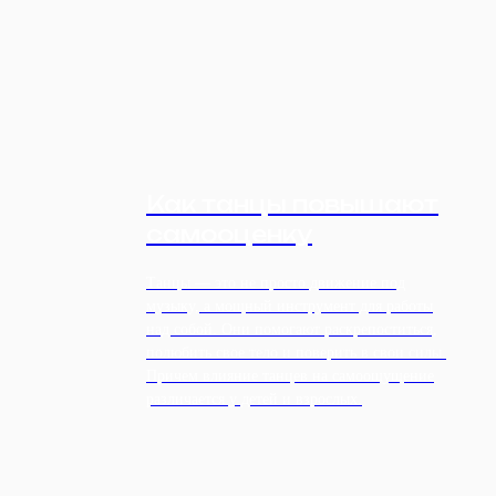
Как танцы повышают
самооценку
Танцы — это не просто движение под
музыку, а мощный инструмент для работы
над собой. Они помогают раскрепоститься,
полюбить свое тело и поверить в свои силы.
Причем влияние танцев на самоощущение
различается у детей и взрослых.