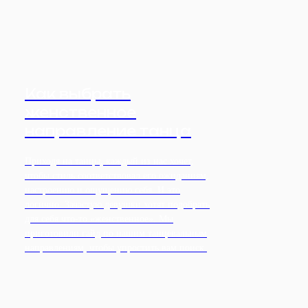
Как выбрать
женственное
направление танца
Приходя на танцы, каждый из нас хочет,
чтобы стиль соответствовал его ожиданиям,
настроению и ощущению себя. И это
логично. Зачастую девушки хотят подобрать
для себя что-то «женственное». Мы
приготовили гайд по нашим танцевальным
направлениям, чтобы упростить вам поиск.