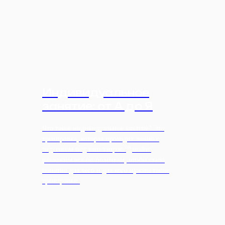
Индивидуальное
занятие: от А до Я
Что такое индивидуальное занятие? Это
тренировка, которая проходит лично с
педагогом под ваш запрос. Давайте
разложим все по полочкам, чтобы стало
понятно для чего и для кого нужны такие
тренировки.