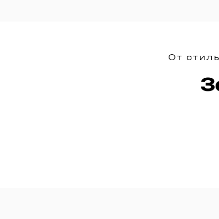
От стил
З