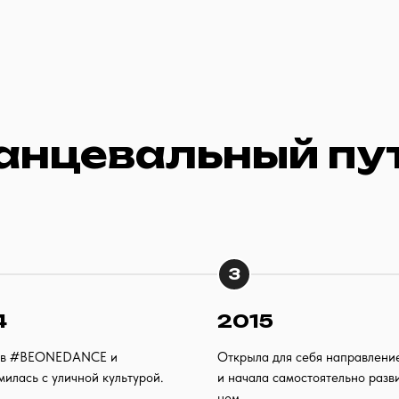
анцевальный пу
3
4
2015
 в #BEONEDANCE и
Открыла для себя направлен
милась с уличной культурой.
и начала самостоятельно разви
нем.