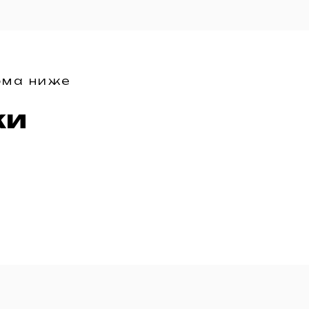
рма ниже
ки