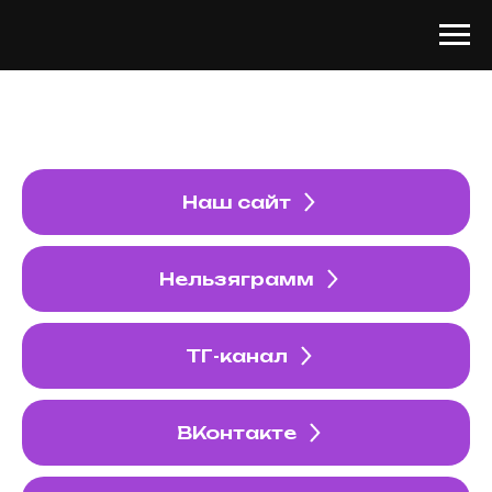
Наш сайт
Нельзяграмм
ТГ-канал
ВКонтакте